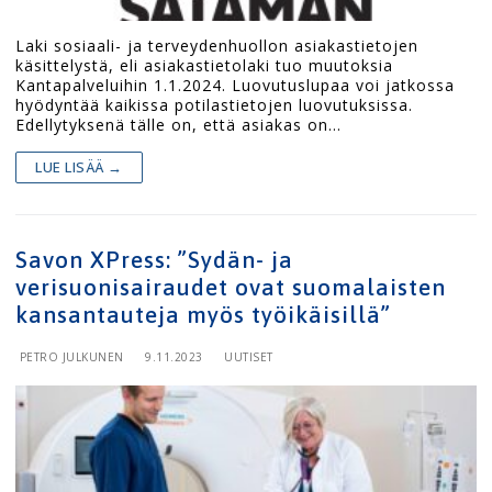
Laki sosiaali- ja terveydenhuollon asiakastietojen
käsittelystä, eli asiakastietolaki tuo muutoksia
Kantapalveluihin 1.1.2024. Luovutuslupaa voi jatkossa
hyödyntää kaikissa potilastietojen luovutuksissa.
Edellytyksenä tälle on, että asiakas on…
LUE LISÄÄ →
Savon XPress: ”Sydän- ja
verisuonisairaudet ovat suomalaisten
kansantauteja myös työikäisillä”
PETRO JULKUNEN
9.11.2023
UUTISET